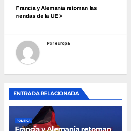
Navegación
Francia y Alemania retoman las
riendas de la UE
de
entradas
Por
europa
ENTRADA RELACIONADA
POLITICA
Francia y Alemania retoman