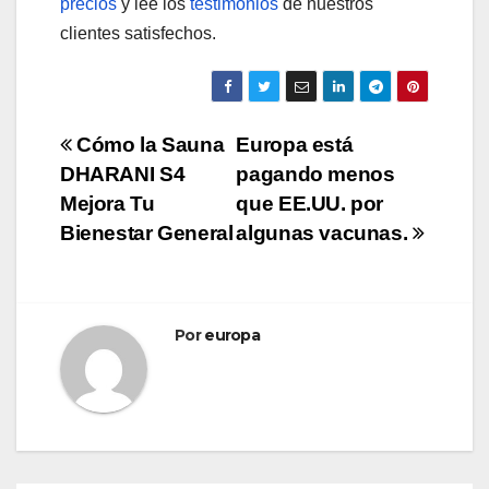
precios
y lee los
testimonios
de nuestros
clientes satisfechos.
Navegación
Cómo la Sauna
Europa está
DHARANI S4
pagando menos
de
Mejora Tu
que EE.UU. por
entradas
Bienestar General
algunas vacunas.
Por
europa